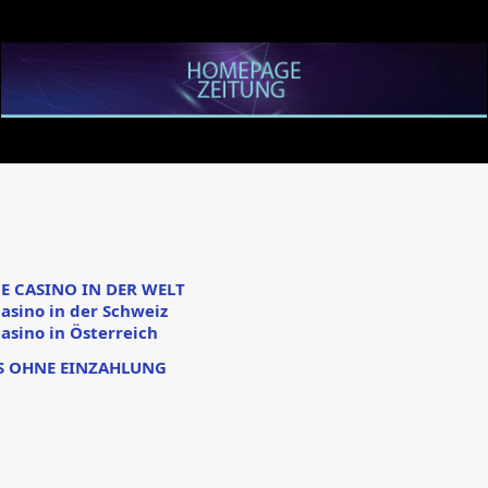
E CASINO IN DER WELT
asino in der Schweiz
asino in Österreich
 OHNE EINZAHLUNG